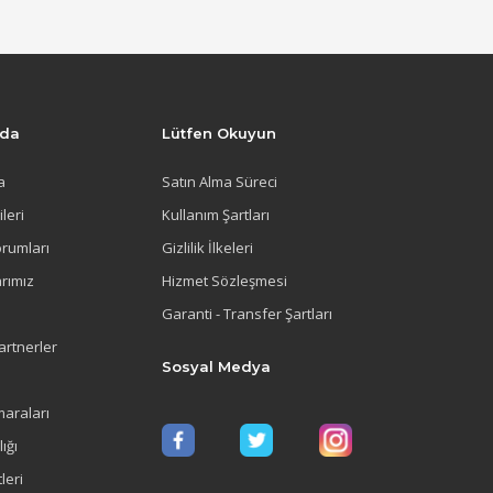
zda
Lütfen Okuyun
a
Satın Alma Süreci
ileri
Kullanım Şartları
orumları
Gizlilik İlkeleri
rımız
Hizmet Sözleşmesi
Garanti - Transfer Şartları
artnerler
Sosyal Medya
araları
ığı
leri