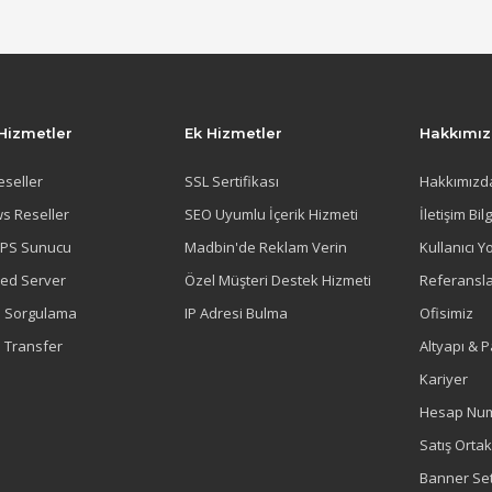
Hizmetler
Ek Hizmetler
Hakkımı
eseller
SSL Sertifikası
Hakkımızd
s Reseller
SEO Uyumlu İçerik Hizmeti
İletişim Bilg
VPS Sunucu
Madbin'de Reklam Verin
Kullanıcı Y
ted Server
Özel Müşteri Destek Hizmeti
Referansla
 Sorgulama
IP Adresi Bulma
Ofisimiz
 Transfer
Altyapı & P
Kariyer
Hesap Num
Satış Ortakl
Banner Set