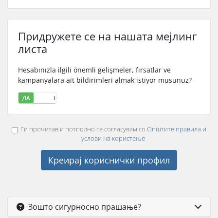
Придружете се на нашата мејлинг
листа
Hesabınızla ilgili önemli gelişmeler, fırsatlar ve
kampanyalara ait bildirimleri almak istiyor musunuz?
ДА
НЕ
Ги прочитав и потполно се согласувам со
Општите правила и
услови на користење
Зошто сигурносно прашање?