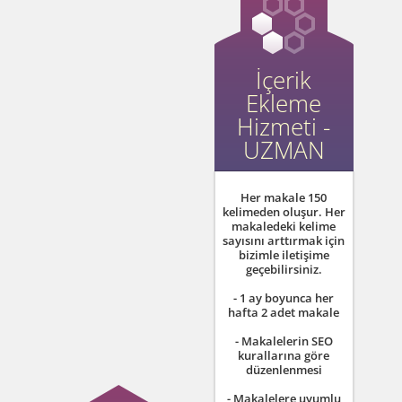
İçerik
Ekleme
Hizmeti -
UZMAN
Her makale 150
kelimeden oluşur. Her
makaledeki kelime
sayısını arttırmak için
bizimle iletişime
geçebilirsiniz.
- 1 ay boyunca her
hafta 2 adet makale
- Makalelerin SEO
kurallarına göre
düzenlenmesi
- Makalelere uyumlu