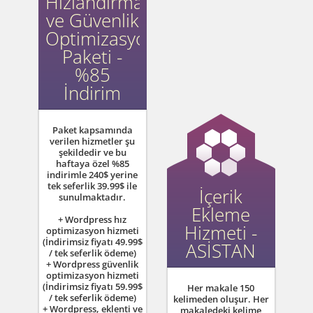
Hızlandırma
ve Güvenlik
Optimizasyon
Paketi -
%85
İndirim
Paket kapsamında
verilen hizmetler şu
şekildedir ve bu
haftaya özel
%85
indirimle
240$ yerine
tek seferlik 39.99$ ile
İçerik
sunulmaktadır.
Ekleme
+ Wordpress hız
Hizmeti -
optimizasyon hizmeti
(İndirimsiz fiyatı 49.99$
ASİSTAN
/ tek seferlik ödeme)
+ Wordpress güvenlik
optimizasyon hizmeti
(İndirimsiz fiyatı 59.99$
Her makale 150
/ tek seferlik ödeme)
kelimeden oluşur. Her
+ Wordpress, eklenti ve
makaledeki kelime