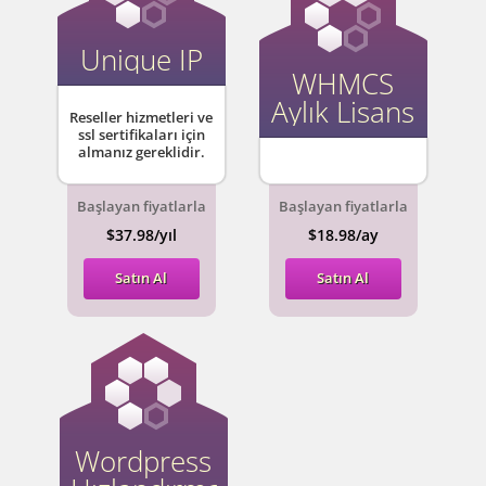
Unique IP
WHMCS
Aylık Lisans
Reseller hizmetleri ve
ssl sertifikaları için
almanız gereklidir.
Başlayan fiyatlarla
Başlayan fiyatlarla
$37.98/yıl
$18.98/ay
Satın Al
Satın Al
Wordpress