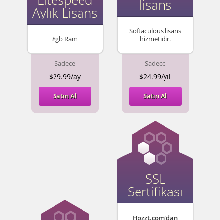
Litespeed
lisans
Aylık Lisans
Softaculous lisans
8gb Ram
hizmetidir.
Sadece
Sadece
$29.99/ay
$24.99/yıl
Satın Al
Satın Al
SSL
Sertifikası
Hozzt.com'dan