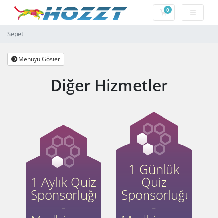
0
Sepet
Sepet
Menüyü Göster
Diğer Hizmetler
1 Günlük
1 Aylık Quiz
Quiz
Sponsorluğu
Sponsorluğu
-
-