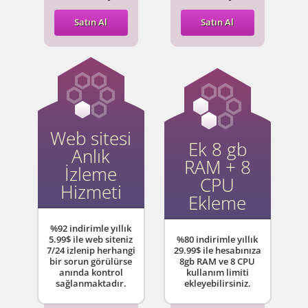
Satın Al
Satın Al
Web sitesi
Ek 8 gb
Anlık
RAM + 8
İzleme
CPU
Hizmeti
Ekleme
%92 indirimle yıllık
5.99$ ile web siteniz
%80 indirimle yıllık
7/24 izlenip herhangi
29.99$ ile hesabınıza
bir sorun görülürse
8gb RAM ve 8 CPU
anında kontrol
kullanım limiti
sağlanmaktadır.
ekleyebilirsiniz.