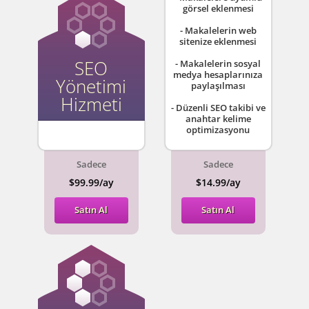
görsel eklenmesi
- Makalelerin web
sitenize eklenmesi
SEO
- Makalelerin sosyal
medya hesaplarınıza
Yönetimi
paylaşılması
Hizmeti
- Düzenli SEO takibi ve
anahtar kelime
optimizasyonu
Sadece
Sadece
$99.99/ay
$14.99/ay
Satın Al
Satın Al