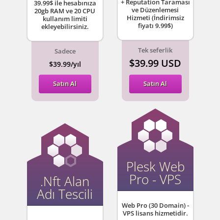
+ Reputation Taraması
39.99$ ile hesabınıza
ve Düzenlemesi
20gb RAM ve 20 CPU
Hizmeti (İndirimsiz
kullanım limiti
fiyatı 9.99$)
ekleyebilirsiniz.
Tek seferlik
Sadece
$39.99 USD
$39.99/yıl
Satın Al
Satın Al
Plesk Web
Pro - VPS
.Nft Alan
Adı Tescili
Web Pro (30 Domain) -
VPS lisans hizmetidir.