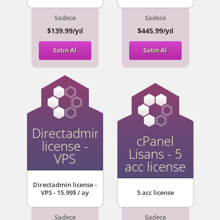
Sadece
Sadece
$139.99/yıl
$445.99/yıl
Satın Al
Satın Al
Directadmin
cPanel
license -
Lisans - 5
VPS
acc license
Directadmin license -
VPS - 15.99$ / ay
5 acc license
Sadece
Sadece