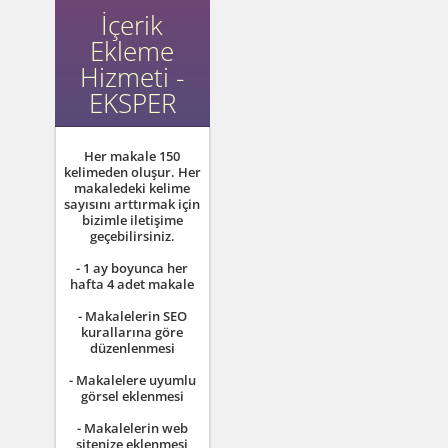
İçerik
Ekleme
Hizmeti -
EKSPER
Her makale 150
kelimeden oluşur. Her
makaledeki kelime
sayısını arttırmak için
bizimle iletişime
geçebilirsiniz.
- 1 ay boyunca her
hafta 4 adet makale
- Makalelerin SEO
kurallarına göre
düzenlenmesi
- Makalelere uyumlu
görsel eklenmesi
- Makalelerin web
sitenize eklenmesi