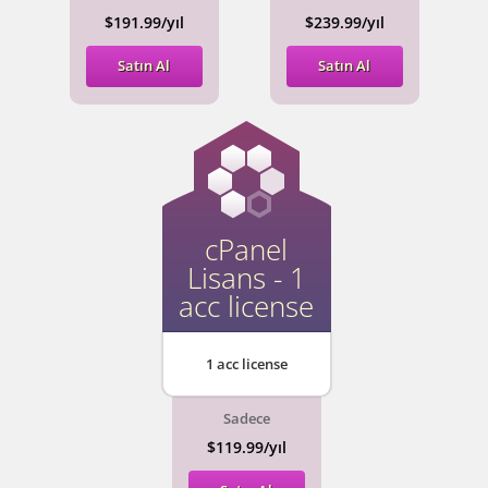
$191.99/yıl
$239.99/yıl
Satın Al
Satın Al
cPanel
Lisans - 1
acc license
1 acc license
Sadece
$119.99/yıl