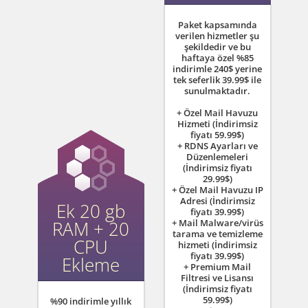
Paket kapsamında
verilen hizmetler şu
şekildedir ve bu
haftaya özel
%85
indirimle
240$ yerine
tek seferlik 39.99$ ile
sunulmaktadır.
+ Özel Mail Havuzu
Hizmeti (İndirimsiz
fiyatı 59.99$)
+ RDNS Ayarları ve
Düzenlemeleri
(İndirimsiz fiyatı
29.99$)
+ Özel Mail Havuzu IP
Adresi (İndirimsiz
Ek 20 gb
fiyatı 39.99$)
RAM + 20
+ Mail Malware/virüs
tarama ve temizleme
CPU
hizmeti (İndirimsiz
fiyatı 39.99$)
Ekleme
+ Premium Mail
Filtresi ve Lisansı
(İndirimsiz fiyatı
59.99$)
%90 indirimle yıllık