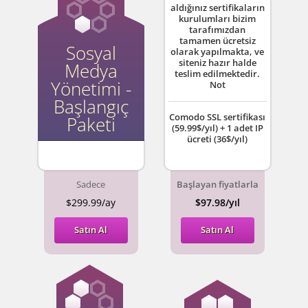
aldığınız sertifikaların
kurulumları bizim
tarafımızdan
tamamen ücretsiz
Sosyal
olarak yapılmakta, ve
siteniz hazır halde
Medya
teslim edilmektedir.
Yönetimi -
Not
Başlangıç
Comodo SSL sertifikası
Paketi
(59.99$/yıl) + 1 adet IP
ücreti (36$/yıl)
Sadece
Başlayan fiyatlarla
$299.99/ay
$97.98/yıl
Satın Al
Satın Al