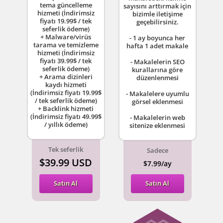
tema güncelleme
sayısını arttırmak için
hizmeti (İndirimsiz
bizimle iletişime
fiyatı 19.99$ / tek
geçebilirsiniz.
seferlik ödeme)
+ Malware/virüs
- 1 ay boyunca her
tarama ve temizleme
hafta 1 adet makale
hizmeti (İndirimsiz
fiyatı 39.99$ / tek
- Makalelerin SEO
seferlik ödeme)
kurallarına göre
+ Arama dizinleri
düzenlenmesi
kaydı hizmeti
(İndirimsiz fiyatı 19.99$
- Makalelere uyumlu
/ tek seferlik ödeme)
görsel eklenmesi
+ Backlink hizmeti
(İndirimsiz fiyatı 49.99$
- Makalelerin web
/ yıllık ödeme)
sitenize eklenmesi
Tek seferlik
Sadece
$39.99 USD
$7.99/ay
Satın Al
Satın Al