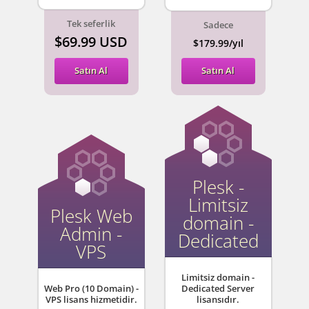
Tek seferlik
Sadece
$69.99 USD
$179.99/yıl
Satın Al
Satın Al
Plesk -
Limitsiz
Plesk Web
domain -
Admin -
Dedicated
VPS
Limitsiz domain -
Web Pro (10 Domain) -
Dedicated Server
VPS lisans hizmetidir.
lisansıdır.