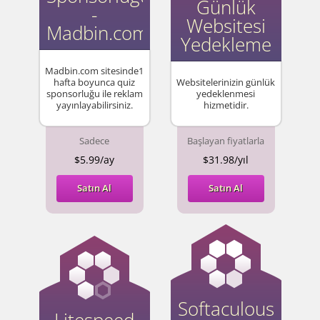
Günlük
-
Websitesi
Madbin.com
Yedekleme
Madbin.com sitesinde1
hafta boyunca quiz
Websitelerinizin günlük
sponsorluğu ile reklam
yedeklenmesi
yayınlayabilirsiniz.
hizmetidir.
Sadece
Başlayan fiyatlarla
$5.99/ay
$31.98/yıl
Satın Al
Satın Al
Softaculous