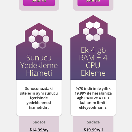
Satın Al
Satın Al
Ek 4 gb
Sunucu
RAM + 4
Yedekleme
CPU
Hizmeti
Ekleme
Sunucunuzdaki
%70 indirimle yıllık
sitelerin aynı sunucu
19.99$ ile hesabınıza
içerisinde
4gb RAM ve 4 CPU
yedeklenmesi
kullanım limiti
hizmetidir.
ekleyebilirsiniz.
Sadece
Sadece
$14.99/ay
$19.99/yıl