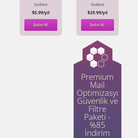
Sadece
Sadece
$5.99/yıl
$29.99/yıl
Satın Al
Satın Al
Premium
Mail
Optimizasyon,
Güvenlik ve
Filtre
Paketi -
%85
İndirim