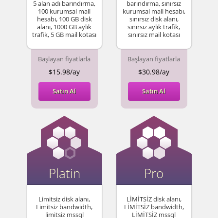
5 alan adı barındırma,
barındırma, sınırsız
100 kurumsal mail
kurumsal mail hesabı,
hesabı, 100 GB disk
sınırsız disk alanı,
alanı, 1000 GB aylık
sınırsız aylık trafik,
trafik, 5 GB mail kotası
sınırsız mail kotası
Başlayan fiyatlarla
Başlayan fiyatlarla
$15.98/ay
$30.98/ay
Satın Al
Satın Al
Platin
Pro
Limitsiz disk alanı,
LİMİTSİZ disk alanı,
Limitsiz bandwidth,
LİMİTSİZ bandwidth,
limitsiz mssql
LİMİTSİZ mssql