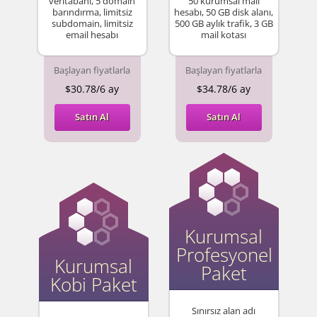
veritabanı, 5 domain
50 kurumsal mail
barındırma, limitsiz
hesabı, 50 GB disk alanı,
subdomain, limitsiz
500 GB aylık trafik, 3 GB
email hesabı
mail kotası
Başlayan fiyatlarla
Başlayan fiyatlarla
$30.78/6 ay
$34.78/6 ay
Satın Al
Satın Al
Kurumsal
Profesyonel
Kurumsal
Paket
Kobi Paket
Sınırsız alan adı