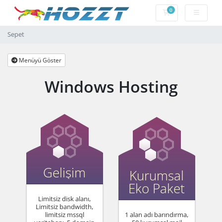
0
Sepet
Sepet
Menüyü Göster
Windows Hosting
Gelişim
Kurumsal
Eko Paket
Limitsiz disk alanı,
Limitsiz bandwidth,
limitsiz mssql
1 alan adı barındırma,