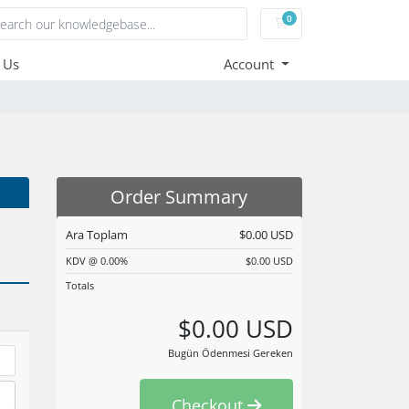
0
Sepet
 Us
Account
Order Summary
Ara Toplam
$0.00 USD
KDV @ 0.00%
$0.00 USD
Totals
$0.00 USD
Bugün Ödenmesi Gereken
Checkout