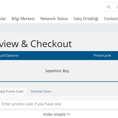
lar
Bilgi Merkezi
Network Status
Satış Ortaklığı
Contact
view & Checkout
uct/Options
Price/Cycle
Sepetiniz Boş
pply Promo Code
Estimate Taxes
Kodu onayla >>