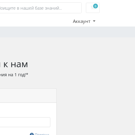
0
Корзина
Аккаунт
 к нам
ия на 1 год!*
Помощь