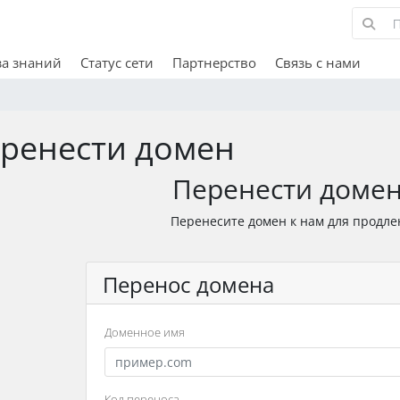
за знаний
Статус сети
Партнерство
Связь с нами
ренести домен
Перенести домен
Перенесите домен к нам для продлен
Перенос домена
Доменное имя
Код переноса