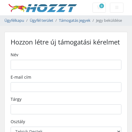
0
Bevásárlókosár
Ügyfélkapu
Ügyfél terület
Támogatás jegyek
Jegy beküldése
Hozzon létre új támogatási kérelmet
Név
E-mail cím
Tárgy
Osztály