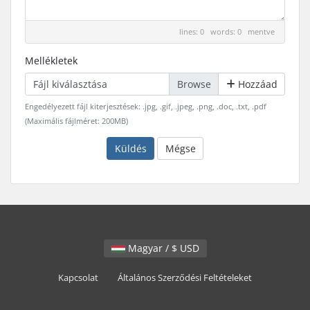
lines: 0 words: 0
mentve
Mellékletek
Fájl kiválasztása
Hozzáad
Engedélyezett fájl kiterjesztések: .jpg, .gif, .jpeg, .png, .doc, .txt, .pdf
(Maximális fájlméret: 200MB)
Küldés
Mégse
Magyar / $ USD
Kapcsolat
Általános Szerződési Feltételeket