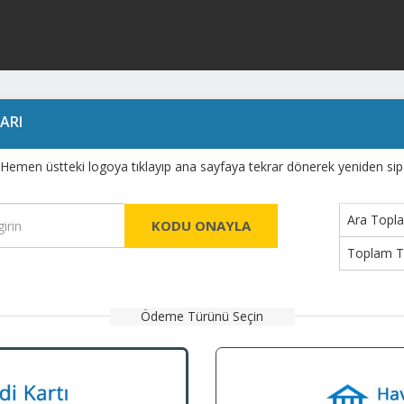
ARI
 Hemen üstteki logoya tıklayıp ana sayfaya tekrar dönerek yeniden sipari
Ara Topl
KODU ONAYLA
Toplam T
Ödeme Türünü Seçin