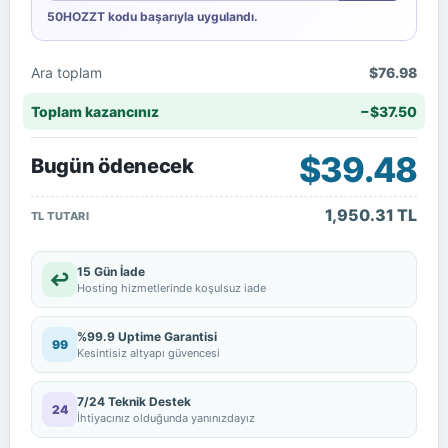
50HOZZT kodu başarıyla uygulandı.
Ara toplam
$76.98
Toplam kazancınız
−$37.50
$39.48
Bugün ödenecek
1,950.31 TL
TL TUTARI
15 Gün İade
↩
Hosting hizmetlerinde koşulsuz iade
%99.9 Uptime Garantisi
99
Kesintisiz altyapı güvencesi
7/24 Teknik Destek
24
İhtiyacınız olduğunda yanınızdayız