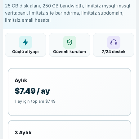
25 GB disk alanı, 250 GB bandwidth, limitsiz mysql-mssql
veritabanı, limitsiz site barındırma, limitsiz subdomain,
limitsiz email hesabı!
Güçlü altyapı
Güvenli kurulum
7/24 destek
Aylık
$7.49 / ay
1 ay için toplam $7.49
3 Aylık