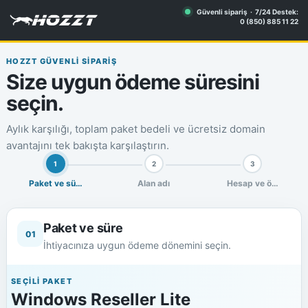
Güvenli sipariş · 7/24 Destek:
0 (850) 885 11 22
HOZZT GÜVENLİ SİPARİŞ
Size uygun ödeme süresini
seçin.
Aylık karşılığı, toplam paket bedeli ve ücretsiz domain
avantajını tek bakışta karşılaştırın.
1
2
3
Paket ve süre
Alan adı
Hesap ve ödeme
Paket ve süre
01
İhtiyacınıza uygun ödeme dönemini seçin.
SEÇİLİ PAKET
Windows Reseller Lite