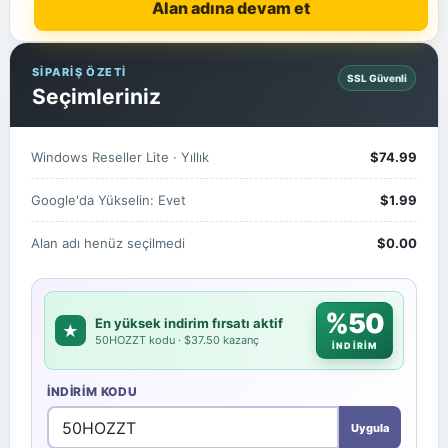
Alan adına devam et
SİPARİŞ ÖZETİ
SSL Güvenli
Seçimleriniz
Windows Reseller Lite · Yıllık
$74.99
Google'da Yükselin: Evet
$1.99
Alan adı henüz seçilmedi
$0.00
%50
En yüksek indirim fırsatı aktif
★
50HOZZT kodu · $37.50 kazanç
İNDİRİM
İNDIRIM KODU
Uygula