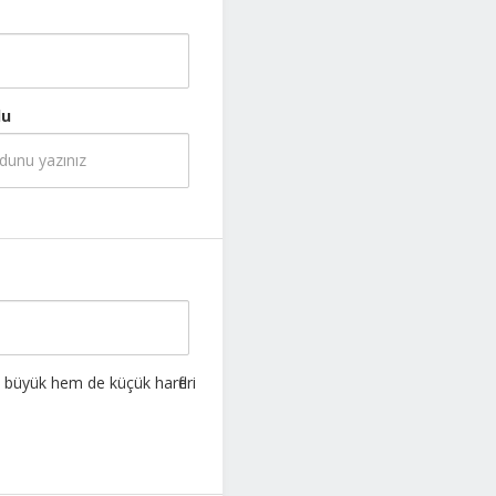
du
m büyük hem de küçük harfleri