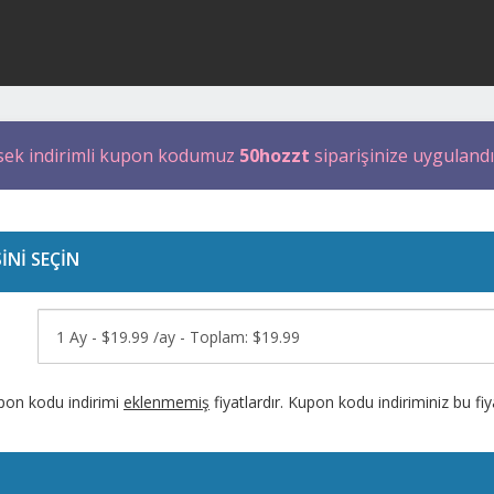
sek indirimli kupon kodumuz
50hozzt
siparişinize uygulandı
İNİ SEÇİN
pon kodu indirimi
eklenmemiş
fiyatlardır. Kupon kodu indiriminiz bu f