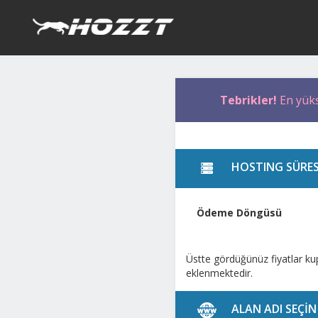
Tebrikler!
En yük
HOSTING SÜRES
Ödeme Döngüsü
Üstte gördüğünüz fiyatlar ku
eklenmektedir.
ALAN ADI SEÇİN