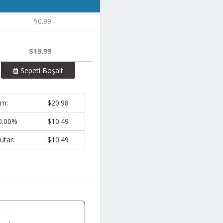
$0.99
$19.99
Sepeti Boşalt
am:
$20.98
0.00%
$10.49
utar:
$10.49