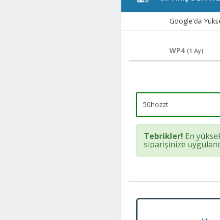
Google'da Yükse
WP4
(1 Ay)
Tebrikler!
En yüksek
siparişinize uyguland