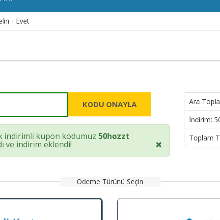
lin - Evet
Ara Topl
KODU ONAYLA
İndirim:
5
 indirimli kupon kodumuz
50hozzt
Toplam T
ı ve indirim eklendi!
Ödeme Türünü Seçin