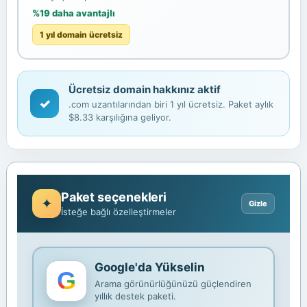
%19 daha avantajlı
1 yıl domain ücretsiz
Ücretsiz domain hakkınız aktif
✓
.com uzantılarından biri 1 yıl ücretsiz. Paket aylık
$8.33 karşılığına geliyor.
Paket seçenekleri
İsteğe bağlı özelleştirmeler
Google'da Yükselin
Arama görünürlüğünüzü güçlendiren
yıllık destek paketi.