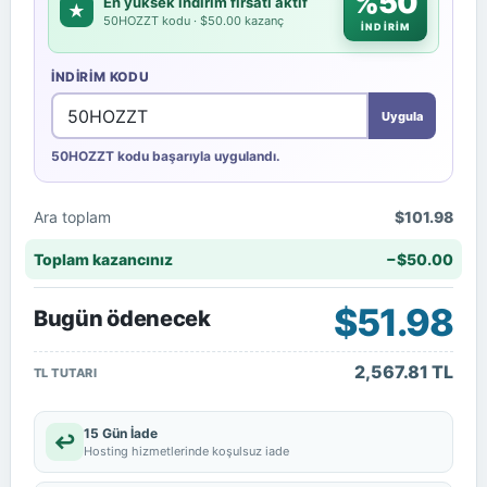
%50
En yüksek indirim fırsatı aktif
★
50HOZZT kodu · $50.00 kazanç
İNDİRİM
İNDIRIM KODU
Uygula
50HOZZT kodu başarıyla uygulandı.
Ara toplam
$101.98
Toplam kazancınız
−$50.00
$51.98
Bugün ödenecek
2,567.81 TL
TL TUTARI
15 Gün İade
↩
Hosting hizmetlerinde koşulsuz iade