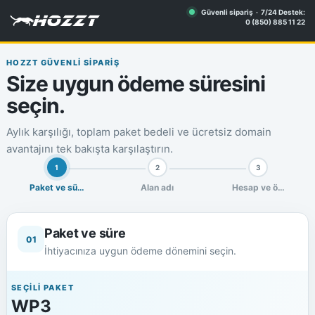
Güvenli sipariş · 7/24 Destek:
0 (850) 885 11 22
HOZZT GÜVENLİ SİPARİŞ
Size uygun ödeme süresini
seçin.
Aylık karşılığı, toplam paket bedeli ve ücretsiz domain
avantajını tek bakışta karşılaştırın.
1
2
3
Paket ve süre
Alan adı
Hesap ve ödeme
Paket ve süre
01
İhtiyacınıza uygun ödeme dönemini seçin.
SEÇİLİ PAKET
WP3