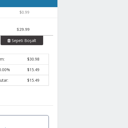
$0.99
$29.99
Sepeti Boşalt
am:
$30.98
0.00%
$15.49
utar:
$15.49