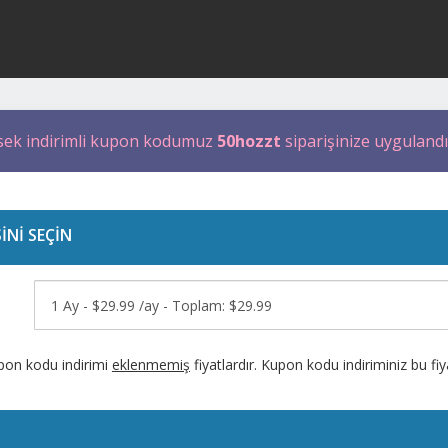
sek indirimli kupon kodumuz
50hozzt
siparişinize uygulandı
İNİ SEÇİN
pon kodu indirimi
eklenmemiş
fiyatlardır. Kupon kodu indiriminiz bu f