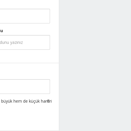
du
m büyük hem de küçük harfleri