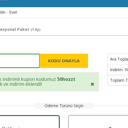
lin - Evet
fesyonel Paket
(1 Ay)
Ara Topl
KODU ONAYLA
İndirim:
5
 indirimli kupon kodumuz
50hozzt
Toplam T
ı ve indirim eklendi!
Ödeme Türünü Seçin