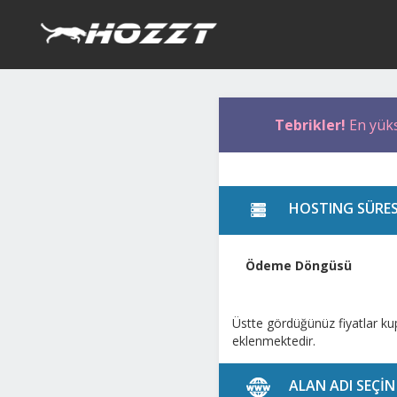
Tebrikler!
En yük
HOSTING SÜRES
Ödeme Döngüsü
Üstte gördüğünüz fiyatlar ku
eklenmektedir.
ALAN ADI SEÇİN