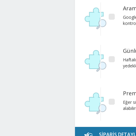
Aram
Google
kontro
Günl
Haftalı
yedekl
Prem
Eğer s
alabilir
SİPARİŞ DETAYL