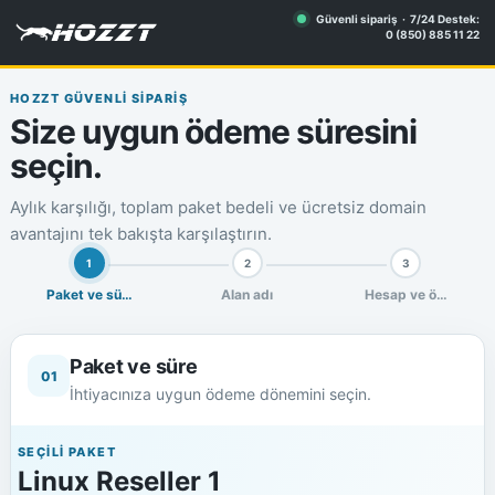
Güvenli sipariş · 7/24 Destek:
0 (850) 885 11 22
HOZZT GÜVENLİ SİPARİŞ
Size uygun ödeme süresini
seçin.
Aylık karşılığı, toplam paket bedeli ve ücretsiz domain
avantajını tek bakışta karşılaştırın.
1
2
3
Paket ve süre
Alan adı
Hesap ve ödeme
Paket ve süre
01
İhtiyacınıza uygun ödeme dönemini seçin.
SEÇİLİ PAKET
Linux Reseller 1