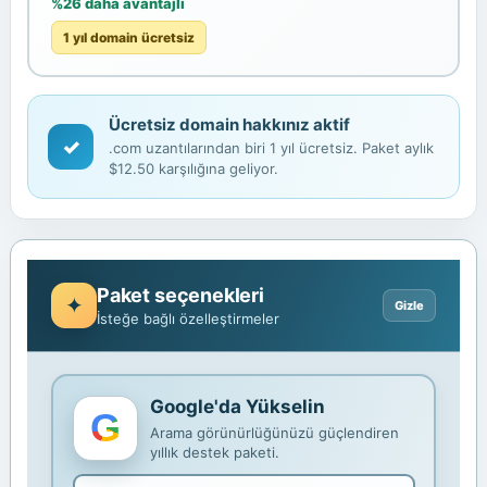
%26 daha avantajlı
1 yıl domain ücretsiz
Ücretsiz domain hakkınız aktif
✓
.com uzantılarından biri 1 yıl ücretsiz. Paket aylık
$12.50 karşılığına geliyor.
Paket seçenekleri
İsteğe bağlı özelleştirmeler
Google'da Yükselin
Arama görünürlüğünüzü güçlendiren
yıllık destek paketi.