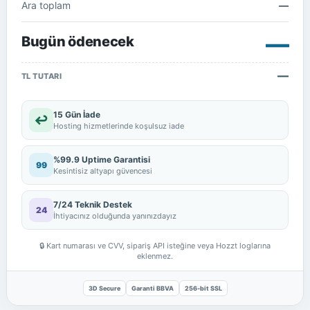
Ara toplam
—
—
Bugün ödenecek
—
TL TUTARI
15 Gün İade
↩
Hosting hizmetlerinde koşulsuz iade
%99.9 Uptime Garantisi
99
Kesintisiz altyapı güvencesi
7/24 Teknik Destek
24
İhtiyacınız olduğunda yanınızdayız
🔒
Kart numarası ve CVV, sipariş API isteğine veya Hozzt loglarına
eklenmez.
3D Secure
Garanti BBVA
256-bit SSL