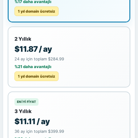
%17 daha avantajlı
1 yıl domain ücretsiz
2 Yıllık
$11.87 / ay
24 ay için toplam $284.99
%21 daha avantajlı
1 yıl domain ücretsiz
EN IYI FIYAT
3 Yıllık
$11.11 / ay
36 ay için toplam $399.99